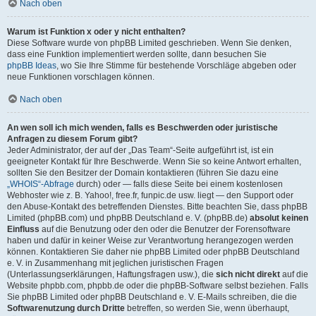
Nach oben
Warum ist Funktion x oder y nicht enthalten?
Diese Software wurde von phpBB Limited geschrieben. Wenn Sie denken,
dass eine Funktion implementiert werden sollte, dann besuchen Sie
phpBB Ideas
, wo Sie Ihre Stimme für bestehende Vorschläge abgeben oder
neue Funktionen vorschlagen können.
Nach oben
An wen soll ich mich wenden, falls es Beschwerden oder juristische
Anfragen zu diesem Forum gibt?
Jeder Administrator, der auf der „Das Team“-Seite aufgeführt ist, ist ein
geeigneter Kontakt für Ihre Beschwerde. Wenn Sie so keine Antwort erhalten,
sollten Sie den Besitzer der Domain kontaktieren (führen Sie dazu eine
„WHOIS“-Abfrage
durch) oder — falls diese Seite bei einem kostenlosen
Webhoster wie z. B. Yahoo!, free.fr, funpic.de usw. liegt — den Support oder
den Abuse-Kontakt des betreffenden Dienstes. Bitte beachten Sie, dass phpBB
Limited (phpBB.com) und phpBB Deutschland e. V. (phpBB.de)
absolut keinen
Einfluss
auf die Benutzung oder den oder die Benutzer der Forensoftware
haben und dafür in keiner Weise zur Verantwortung herangezogen werden
können. Kontaktieren Sie daher nie phpBB Limited oder phpBB Deutschland
e. V. in Zusammenhang mit jeglichen juristischen Fragen
(Unterlassungserklärungen, Haftungsfragen usw.), die
sich nicht direkt
auf die
Website phpbb.com, phpbb.de oder die phpBB-Software selbst beziehen. Falls
Sie phpBB Limited oder phpBB Deutschland e. V. E-Mails schreiben, die die
Softwarenutzung durch Dritte
betreffen, so werden Sie, wenn überhaupt,