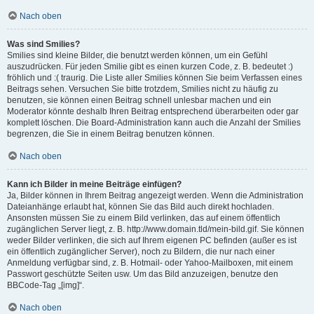
Nach oben
Was sind Smilies?
Smilies sind kleine Bilder, die benutzt werden können, um ein Gefühl
auszudrücken. Für jeden Smilie gibt es einen kurzen Code, z. B. bedeutet :)
fröhlich und :( traurig. Die Liste aller Smilies können Sie beim Verfassen eines
Beitrags sehen. Versuchen Sie bitte trotzdem, Smilies nicht zu häufig zu
benutzen, sie können einen Beitrag schnell unlesbar machen und ein
Moderator könnte deshalb Ihren Beitrag entsprechend überarbeiten oder gar
komplett löschen. Die Board-Administration kann auch die Anzahl der Smilies
begrenzen, die Sie in einem Beitrag benutzen können.
Nach oben
Kann ich Bilder in meine Beiträge einfügen?
Ja, Bilder können in Ihrem Beitrag angezeigt werden. Wenn die Administration
Dateianhänge erlaubt hat, können Sie das Bild auch direkt hochladen.
Ansonsten müssen Sie zu einem Bild verlinken, das auf einem öffentlich
zugänglichen Server liegt, z. B. http://www.domain.tld/mein-bild.gif. Sie können
weder Bilder verlinken, die sich auf Ihrem eigenen PC befinden (außer es ist
ein öffentlich zugänglicher Server), noch zu Bildern, die nur nach einer
Anmeldung verfügbar sind, z. B. Hotmail- oder Yahoo-Mailboxen, mit einem
Passwort geschützte Seiten usw. Um das Bild anzuzeigen, benutze den
BBCode-Tag „[img]“.
Nach oben