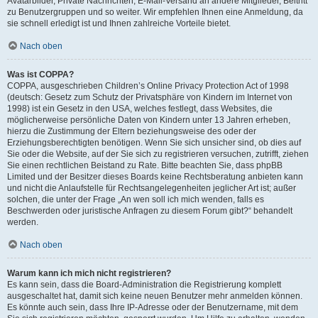
Avatarbilder, Private Nachrichten, E-Mail-Versand an andere Mitglieder, Beitritt
zu Benutzergruppen und so weiter. Wir empfehlen Ihnen eine Anmeldung, da
sie schnell erledigt ist und Ihnen zahlreiche Vorteile bietet.
Nach oben
Was ist COPPA?
COPPA, ausgeschrieben Children’s Online Privacy Protection Act of 1998
(deutsch: Gesetz zum Schutz der Privatsphäre von Kindern im Internet von
1998) ist ein Gesetz in den USA, welches festlegt, dass Websites, die
möglicherweise persönliche Daten von Kindern unter 13 Jahren erheben,
hierzu die Zustimmung der Eltern beziehungsweise des oder der
Erziehungsberechtigten benötigen. Wenn Sie sich unsicher sind, ob dies auf
Sie oder die Website, auf der Sie sich zu registrieren versuchen, zutrifft, ziehen
Sie einen rechtlichen Beistand zu Rate. Bitte beachten Sie, dass phpBB
Limited und der Besitzer dieses Boards keine Rechtsberatung anbieten kann
und nicht die Anlaufstelle für Rechtsangelegenheiten jeglicher Art ist; außer
solchen, die unter der Frage „An wen soll ich mich wenden, falls es
Beschwerden oder juristische Anfragen zu diesem Forum gibt?“ behandelt
werden.
Nach oben
Warum kann ich mich nicht registrieren?
Es kann sein, dass die Board-Administration die Registrierung komplett
ausgeschaltet hat, damit sich keine neuen Benutzer mehr anmelden können.
Es könnte auch sein, dass Ihre IP-Adresse oder der Benutzername, mit dem