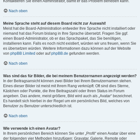
Kontaktieren Sie einen Administrator, damit er das Problem beheben kann.
Nach oben
Meine Sprache steht auf diesem Board nicht zur Auswahl!
Meist hat die Board-Administration entweder Ihre Sprache nicht installiert oder
niemand hat das Forum bislang in Ihre Sprache übersetzt. Fragen Sie ggf.
einen Board-Administrator, ob er das Sprachpaket, das Sie benötigen,
installieren kann. Falls es noch nicht existiert, würden wir uns freuen, wenn Sie
es übersetzen würden. Weitere Informationen dazu können auf der Website
von
phpBB Limited
oder auf
phpBB.de
gefunden werden.
Nach oben
Was sind das für Bilder, die bei meinem Benutzernamen angezeigt werden?
In der Beitragsansicht können zwei Bilder bei Ihrem Benutzernamen stehen.
Eines dieser Bilder ist meist mit Ihrem Rang verknüpft: Oft sind dies Sterne,
Kästchen oder Punkte, die Ihre Beitragszahl oder Ihren Status im Forum
angeben. Das andere, meist größere, Bild wird auch als „Avatar“ bezeichnet.
Es handelt sich hierbei in der Regel um ein persönliches Bild, welches von
Benutzer zu Benutzer unterschiedlich ist.
Nach oben
Wie verwende ich einen Avatar?
In Ihrem persönlichen Bereich können Sie unter „Profil“ einen Avatar über eine
der folgenden vier Methoden hinzufügen: Gravatar, Galerie, Remote oder