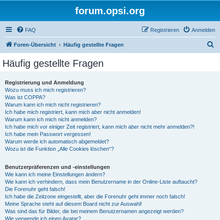
forum.opsi.org
FAQ
Registrieren
Anmelden
S
Foren-Übersicht
Häufig gestellte Fragen
u
Häufig gestellte Fragen
c
h
Registrierung und Anmeldung
Wozu muss ich mich registrieren?
e
Was ist COPPA?
Warum kann ich mich nicht registrieren?
Ich habe mich registriert, kann mich aber nicht anmelden!
Warum kann ich mich nicht anmelden?
Ich habe mich vor einiger Zeit registriert, kann mich aber nicht mehr anmelden?!
Ich habe mein Passwort vergessen!
Warum werde ich automatisch abgemeldet?
Wozu ist die Funktion „Alle Cookies löschen“?
Benutzerpräferenzen und -einstellungen
Wie kann ich meine Einstellungen ändern?
Wie kann ich verhindern, dass mein Benutzername in der Online-Liste auftaucht?
Die Forenuhr geht falsch!
Ich habe die Zeitzone eingestellt, aber die Forenuhr geht immer noch falsch!
Meine Sprache steht auf diesem Board nicht zur Auswahl!
Was sind das für Bilder, die bei meinem Benutzernamen angezeigt werden?
Wie verwende ich einen Avatar?