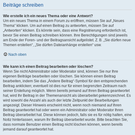
Beiträge schreiben
Wie erstelle ich ein neues Thema oder eine Antwort?
Um ein neues Thema in einem Forum zu eröffnen, müssen Sie auf „Neues
Thema“ klicken. Um auf einen Beitrag zu antworten, müssen Sie auf
„Antworten“ klicken. Es könnte sein, dass eine Registrierung erforderlich ist,
bevor Sie einen Beitrag schreiben können. Ihre Berechtigungen sind jeweils
am Ende der Foren- und der Beitragsansicht aufgelistet. Z. B. „Sie dürfen neue
Themen erstellen“, „Sie dürfen Dateianhänge erstellen“ usw.
Nach oben
Wie kann ich einen Beitrag bearbeiten oder löschen?
Wenn Sie nicht Administrator oder Moderator sind, können Sie nur Ihre
eigenen Beiträge bearbeiten oder löschen. Sie können einen Beitrag
bearbeiten, indem Sie das „Ändere Beitrag“-Symbol für den entsprechenden
Beitrag anklicken; eventuell ist dies nur für einen begrenzten Zeitraum nach
seiner Erstellung möglich. Wenn bereits jemand auf Ihren Beitrag geantwortet
hat, wird Ihr Beitrag in der Themenansicht als überarbeitet gekennzeichnet. Es
wird sowohl die Anzahl als auch der letzte Zeitpunkt der Bearbeitungen
angezeigt. Dieser Hinweis erscheint nicht, wenn noch niemand auf Ihren
Beitrag geantwortet hat oder wenn ein Administrator oder Moderator Ihren
Beitrag überarbeitet hat. Diese können jedoch, falls sie es für nötig halten, eine
Notiz hinterlassen, warum Ihr Beitrag überarbeitet wurde. Bitte beachten Sie,
dass normale Benutzer einen Beitrag nicht löschen können, wenn bereits
jemand darauf geantwortet hat.