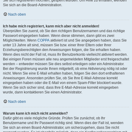
Sie sich registrieren möchten, gesperrt wurden. Um Hilfe zu erhalten, wenden
Sie sich an die Board-Administration.
Nach oben
Ich habe mich registriert, kann mich aber nicht anmelden!
Überprüfen Sie zuerst, ob Sie den richtigen Benutzernamen und das richtige
Passwort eingegeben haben. Wenn diese stimmen, dann gibt es zwei
Möglichkeiten. Wenn
COPPA
aktiviert ist und Sie angegeben haben, dass Sie
unter 13 Jahre alt sind, müssen Sie bzw. einer Ihrer Eltern oder Ihrer
Erziehungsberechtigten den Anweisungen folgen, die Sie erhalten haben.
Wenn dies nicht der Fall ist, muss Ihr Benutzerkonto vielleicht aktiviert werden.
Bei einigen Foren müssen alle neu angemeldeten Mitglieder erst freigeschaltet
werden – entweder müssen Sie dies selbst erledigen oder ein Administrator.
Bei der Registrierung wurde Ihnen mitgeteilt, ob eine Aktivierung nötig ist oder
nicht. Wenn Sie eine E-Mail erhalten haben, folgen Sie den dort enthaltenen
Anweisungen. Ansonsten prüfen Sie, ob Sie Ihre E-Mail-Adresse korrekt
eingegeben haben oder die E-Mail von einem Spam-Filter blockiert wurde.
Wenn Sie sich sicher sind, dass Ihre E-Mail-Adresse korrekt eingegeben
wurde, dann kontaktieren Sie einen Administrator.
Nach oben
Warum kann ich mich nicht anmelden?
Dafür gibt es viele mögliche Gründe. Prüfen Sie zunächst, ob Ihr
Benutzername und Ihr Passwort richtig sind. Wenn dies der Fall ist, wenden
Sie sich an einen Board-Administrator, um sicherzugehen, dass Sie nicht