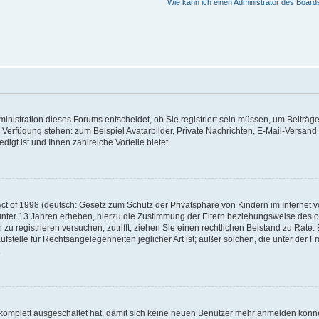
Wie kann ich einen Administrator des Board
nistration dieses Forums entscheidet, ob Sie registriert sein müssen, um Beiträge z
ur Verfügung stehen: zum Beispiel Avatarbilder, Private Nachrichten, E-Mail-Versand
igt ist und Ihnen zahlreiche Vorteile bietet.
t of 1998 (deutsch: Gesetz zum Schutz der Privatsphäre von Kindern im Internet vo
unter 13 Jahren erheben, hierzu die Zustimmung der Eltern beziehungsweise des o
h zu registrieren versuchen, zutrifft, ziehen Sie einen rechtlichen Beistand zu Rat
stelle für Rechtsangelegenheiten jeglicher Art ist; außer solchen, die unter der 
.
 komplett ausgeschaltet hat, damit sich keine neuen Benutzer mehr anmelden könne