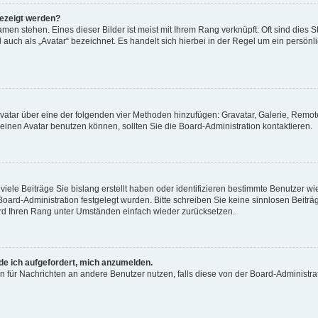
gezeigt werden?
men stehen. Eines dieser Bilder ist meist mit Ihrem Rang verknüpft: Oft sind dies S
auch als „Avatar“ bezeichnet. Es handelt sich hierbei in der Regel um ein persönl
 Avatar über eine der folgenden vier Methoden hinzufügen: Gravatar, Galerie, Rem
inen Avatar benutzen können, sollten Sie die Board-Administration kontaktieren.
iele Beiträge Sie bislang erstellt haben oder identifizieren bestimmte Benutzer
 Board-Administration festgelegt wurden. Bitte schreiben Sie keine sinnlosen Beit
wird Ihren Rang unter Umständen einfach wieder zurücksetzen.
rde ich aufgefordert, mich anzumelden.
ion für Nachrichten an andere Benutzer nutzen, falls diese von der Board-Administ