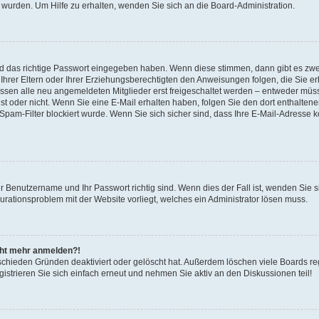
 wurden. Um Hilfe zu erhalten, wenden Sie sich an die Board-Administration.
nd das richtige Passwort eingegeben haben. Wenn diese stimmen, dann gibt es zw
Ihrer Eltern oder Ihrer Erziehungsberechtigten den Anweisungen folgen, die Sie erh
üssen alle neu angemeldeten Mitglieder erst freigeschaltet werden – entweder müsse
 ist oder nicht. Wenn Sie eine E-Mail erhalten haben, folgen Sie den dort enthalte
pam-Filter blockiert wurde. Wenn Sie sich sicher sind, dass Ihre E-Mail-Adresse 
hr Benutzername und Ihr Passwort richtig sind. Wenn dies der Fall ist, wenden Sie
gurationsproblem mit der Website vorliegt, welches ein Administrator lösen muss.
icht mehr anmelden?!
schieden Gründen deaktiviert oder gelöscht hat. Außerdem löschen viele Boards reg
strieren Sie sich einfach erneut und nehmen Sie aktiv an den Diskussionen teil!