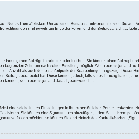
f „Neues Thema“ klicken. Um auf einen Beitrag zu antworten, müssen Sie auf „Ant
e Berechtigungen sind jeweils am Ende der Foren- und der Beitragsansicht aufgeliste
nur Ihre eigenen Beiträge bearbeiten oder löschen. Sie können einen Beitrag bear
nen begrenzten Zeitraum nach seiner Erstellung möglich. Wenn bereits jemand auf Ih
 die Anzahl als auch der letzte Zeitpunkt der Bearbeitungen angezeigt. Dieser Hi
 Beitrag überarbeitet hat. Diese können jedoch, falls sie es für nötig halten, eine 
hen können, wenn bereits jemand darauf geantwortet hat.
hst eine solche in den Einstellungen in Ihrem persönlichen Bereich entwerfen. Na
 aktivieren. Sie können eine Signatur auch hinzufügen, indem Sie in Ihrem persö
gnatur verfassen möchten, so können Sie dort einfach das Kontrollkästchen „Signa