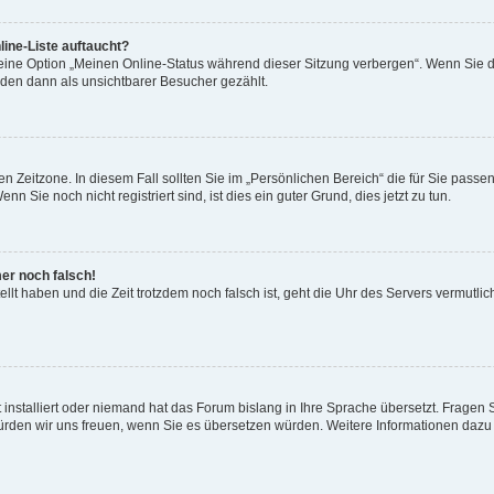
ine-Liste auftaucht?
 eine Option „Meinen Online-Status während dieser Sitzung verbergen“. Wenn Sie d
rden dann als unsichtbarer Besucher gezählt.
n Zeitzone. In diesem Fall sollten Sie im „Persönlichen Bereich“ die für Sie passend
 Sie noch nicht registriert sind, ist dies ein guter Grund, dies jetzt zu tun.
mer noch falsch!
ellt haben und die Zeit trotzdem noch falsch ist, geht die Uhr des Servers vermutlic
 installiert oder niemand hat das Forum bislang in Ihre Sprache übersetzt. Fragen 
t, würden wir uns freuen, wenn Sie es übersetzen würden. Weitere Informationen da