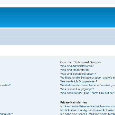
Benutzer-Stufen und Gruppen
Was sind Administratoren?
Was sind Moderatoren?
Was sind Benutzergruppen?
Wo finde ich die Benutzergruppen und wie tr
Wie werde ich Gruppenleiter?
anmelden?!
Weshalb werden verschiedene Benutzergrupp
Was ist eine Hauptgruppe?
Was bedeutet der „Das Team“-Link auf der S
Private Nachrichten
Ich kann keine Privaten Nachrichten versch
Ich bekomme ständig unerwünschte Private
auftaucht?
Ich habe eine Spam-E-Mail von einem Mitgli