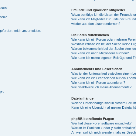
alsch!
Freunde und ignorierte Mitglieder
Wozu benötige ich die Listen der Freunde un
rden?
Wie kann ich Mitglieder zur Liste der Freund
wieder aus den Listen entfernen?
fgefordert, mich anzumelden.
Die Foren durchsuchen
Wie kann ich ein Forum oder mehrere For
Weshalb erhalte ich bei der Suche keine Er
Warum bekomme ich bei der Suche eine lee
Wie kann ich nach Mitgliedern suchen?
Wie kann ich meine eigenen Beiträge und T
Abonnements und Lesezeichen
Was ist der Unterschied zwischen einem L
Wie kann ich ein Lesezeichen auf ein Them
Wie kann ich ein Forum abonnieren?
Wie deaktiviere ich meine Abonnements?
gs?
Dateianhänge
Welche Dateianhänge sind in diesem Forum
Kann ich eine Übersicht all meiner Dateian
phpBB betreffende Fragen
Wer hat diese Forensoftware entwickelt?
Warum ist Funktion x oder y nicht enthalten
An wen soll ich mich wenden, falls es Besc