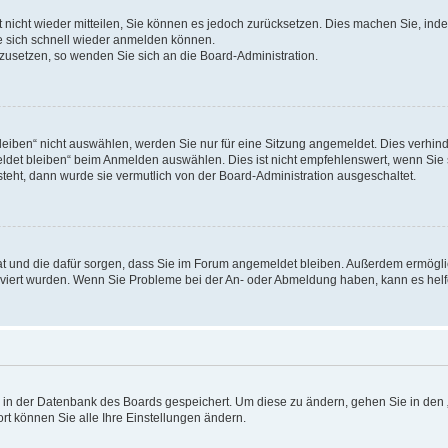
rt nicht wieder mitteilen, Sie können es jedoch zurücksetzen. Dies machen Sie, in
e sich schnell wieder anmelden können.
ckzusetzen, so wenden Sie sich an die Board-Administration.
ben“ nicht auswählen, werden Sie nur für eine Sitzung angemeldet. Dies verhinde
et bleiben“ beim Anmelden auswählen. Dies ist nicht empfehlenswert, wenn Sie s
steht, dann wurde sie vermutlich von der Board-Administration ausgeschaltet.
 hat und die dafür sorgen, dass Sie im Forum angemeldet bleiben. Außerdem ermögl
ktiviert wurden. Wenn Sie Probleme bei der An- oder Abmeldung haben, kann es hel
en in der Datenbank des Boards gespeichert. Um diese zu ändern, gehen Sie in den 
rt können Sie alle Ihre Einstellungen ändern.