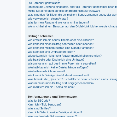
Die Forenuhr geht falsch!
Ich habe die Zeitzone eingestellt, aber die Forenuhr geht immer noch f
Meine Sprache steht auf diesem Board nicht zur Auswahl!
Was sind das für Bilder, die bei meinem Benutzernamen angezeigt we
Wie verwende ich einen Avatar?
Was ist mein Rang und wie kann ich ihn ändern?
Wenn ich bei einem Benutzer auf den E-Mail-Link klicke, werde ich au
Beiträge schreiben
Wie erstelle ich ein neues Thema oder eine Antwort?
Wie kann ich einen Beitrag bearbeiten oder löschen?
Wie kann ich meinem Beitrag eine Signatur anfügen?
Wie kann ich eine Umfrage erstellen?
Wieso kann ich nicht mehr Antwortmöglichkeiten erstellen?
Wie bearbeite oder lösche ich eine Umfrage?
Warum kann ich auf bestimmte Foren nicht zugreifen?
Weshalb kann ich keine Dateianhänge anfügen?
Weshalb wurde ich verwarnt?
Wie kann ich Beiträge den Moderatoren melden?
Was bewirkt die „Speichern“-Schaltfläche beim Schreiben eines Beitra
Warum muss mein Beitrag erst freigegeben werden?
Wie markiere ich ein Thema als neu?
Textformatierung und Thementypen
Was ist BBCode?
Kann ich HTML benutzen?
Was sind Smilies?
Kann ich Bilder in meine Beiträge einfügen?
Was sind globale Bekanntmachungen?