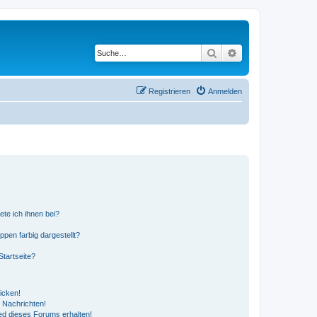
Suche
Erweiterte Suche
Registrieren
Anmelden
ete ich ihnen bei?
en farbig dargestellt?
tartseite?
icken!
 Nachrichten!
ed dieses Forums erhalten!