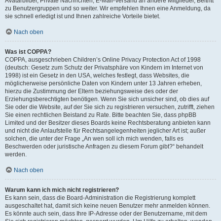
Avatarbilder, Private Nachrichten, E-Mail-Versand an andere Mitglieder, Beitritt
zu Benutzergruppen und so weiter. Wir empfehlen Ihnen eine Anmeldung, da
sie schnell erledigt ist und Ihnen zahlreiche Vorteile bietet.
Nach oben
Was ist COPPA?
COPPA, ausgeschrieben Children’s Online Privacy Protection Act of 1998
(deutsch: Gesetz zum Schutz der Privatsphäre von Kindern im Internet von
1998) ist ein Gesetz in den USA, welches festlegt, dass Websites, die
möglicherweise persönliche Daten von Kindern unter 13 Jahren erheben,
hierzu die Zustimmung der Eltern beziehungsweise des oder der
Erziehungsberechtigten benötigen. Wenn Sie sich unsicher sind, ob dies auf
Sie oder die Website, auf der Sie sich zu registrieren versuchen, zutrifft, ziehen
Sie einen rechtlichen Beistand zu Rate. Bitte beachten Sie, dass phpBB
Limited und der Besitzer dieses Boards keine Rechtsberatung anbieten kann
und nicht die Anlaufstelle für Rechtsangelegenheiten jeglicher Art ist; außer
solchen, die unter der Frage „An wen soll ich mich wenden, falls es
Beschwerden oder juristische Anfragen zu diesem Forum gibt?“ behandelt
werden.
Nach oben
Warum kann ich mich nicht registrieren?
Es kann sein, dass die Board-Administration die Registrierung komplett
ausgeschaltet hat, damit sich keine neuen Benutzer mehr anmelden können.
Es könnte auch sein, dass Ihre IP-Adresse oder der Benutzername, mit dem