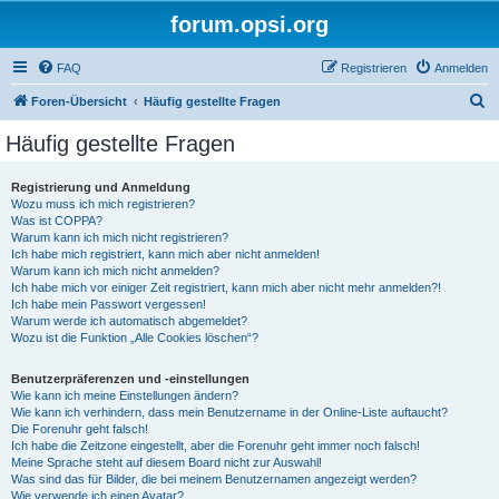
forum.opsi.org
FAQ
Registrieren
Anmelden
S
Foren-Übersicht
Häufig gestellte Fragen
u
Häufig gestellte Fragen
c
h
Registrierung und Anmeldung
Wozu muss ich mich registrieren?
e
Was ist COPPA?
Warum kann ich mich nicht registrieren?
Ich habe mich registriert, kann mich aber nicht anmelden!
Warum kann ich mich nicht anmelden?
Ich habe mich vor einiger Zeit registriert, kann mich aber nicht mehr anmelden?!
Ich habe mein Passwort vergessen!
Warum werde ich automatisch abgemeldet?
Wozu ist die Funktion „Alle Cookies löschen“?
Benutzerpräferenzen und -einstellungen
Wie kann ich meine Einstellungen ändern?
Wie kann ich verhindern, dass mein Benutzername in der Online-Liste auftaucht?
Die Forenuhr geht falsch!
Ich habe die Zeitzone eingestellt, aber die Forenuhr geht immer noch falsch!
Meine Sprache steht auf diesem Board nicht zur Auswahl!
Was sind das für Bilder, die bei meinem Benutzernamen angezeigt werden?
Wie verwende ich einen Avatar?