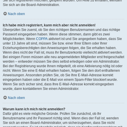
Sie sich registrieren möchten, gesperrt wurden. Um Hilfe zu erhalten, wenden
Sie sich an die Board-Administration.
Nach oben
Ich habe mich registriert, kann mich aber nicht anmelden!
Überprüfen Sie zuerst, ob Sie den richtigen Benutzernamen und das richtige
Passwort eingegeben haben. Wenn diese stimmen, dann gibt es zwei
Möglichkeiten. Wenn
COPPA
aktiviert ist und Sie angegeben haben, dass Sie
unter 13 Jahre alt sind, müssen Sie bzw. einer Ihrer Eltern oder Ihrer
Erziehungsberechtigten den Anweisungen folgen, die Sie erhalten haben.
Wenn dies nicht der Fall ist, muss Ihr Benutzerkonto vielleicht aktiviert werden.
Bei einigen Foren müssen alle neu angemeldeten Mitglieder erst freigeschaltet
werden – entweder müssen Sie dies selbst erledigen oder ein Administrator.
Bei der Registrierung wurde Ihnen mitgeteilt, ob eine Aktivierung nötig ist oder
nicht. Wenn Sie eine E-Mail erhalten haben, folgen Sie den dort enthaltenen
Anweisungen. Ansonsten prüfen Sie, ob Sie Ihre E-Mail-Adresse korrekt
eingegeben haben oder die E-Mail von einem Spam-Filter blockiert wurde.
Wenn Sie sich sicher sind, dass Ihre E-Mail-Adresse korrekt eingegeben
wurde, dann kontaktieren Sie einen Administrator.
Nach oben
Warum kann ich mich nicht anmelden?
Dafür gibt es viele mögliche Gründe. Prüfen Sie zunächst, ob Ihr
Benutzername und Ihr Passwort richtig sind. Wenn dies der Fall ist, wenden
Sie sich an einen Board-Administrator, um sicherzugehen, dass Sie nicht