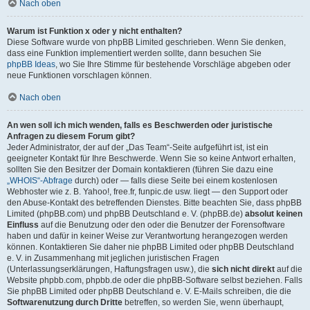
Nach oben
Warum ist Funktion x oder y nicht enthalten?
Diese Software wurde von phpBB Limited geschrieben. Wenn Sie denken,
dass eine Funktion implementiert werden sollte, dann besuchen Sie
phpBB Ideas
, wo Sie Ihre Stimme für bestehende Vorschläge abgeben oder
neue Funktionen vorschlagen können.
Nach oben
An wen soll ich mich wenden, falls es Beschwerden oder juristische
Anfragen zu diesem Forum gibt?
Jeder Administrator, der auf der „Das Team“-Seite aufgeführt ist, ist ein
geeigneter Kontakt für Ihre Beschwerde. Wenn Sie so keine Antwort erhalten,
sollten Sie den Besitzer der Domain kontaktieren (führen Sie dazu eine
„WHOIS“-Abfrage
durch) oder — falls diese Seite bei einem kostenlosen
Webhoster wie z. B. Yahoo!, free.fr, funpic.de usw. liegt — den Support oder
den Abuse-Kontakt des betreffenden Dienstes. Bitte beachten Sie, dass phpBB
Limited (phpBB.com) und phpBB Deutschland e. V. (phpBB.de)
absolut keinen
Einfluss
auf die Benutzung oder den oder die Benutzer der Forensoftware
haben und dafür in keiner Weise zur Verantwortung herangezogen werden
können. Kontaktieren Sie daher nie phpBB Limited oder phpBB Deutschland
e. V. in Zusammenhang mit jeglichen juristischen Fragen
(Unterlassungserklärungen, Haftungsfragen usw.), die
sich nicht direkt
auf die
Website phpbb.com, phpbb.de oder die phpBB-Software selbst beziehen. Falls
Sie phpBB Limited oder phpBB Deutschland e. V. E-Mails schreiben, die die
Softwarenutzung durch Dritte
betreffen, so werden Sie, wenn überhaupt,