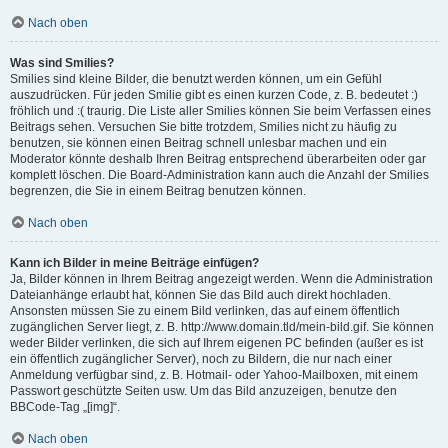
Nach oben
Was sind Smilies?
Smilies sind kleine Bilder, die benutzt werden können, um ein Gefühl
auszudrücken. Für jeden Smilie gibt es einen kurzen Code, z. B. bedeutet :)
fröhlich und :( traurig. Die Liste aller Smilies können Sie beim Verfassen eines
Beitrags sehen. Versuchen Sie bitte trotzdem, Smilies nicht zu häufig zu
benutzen, sie können einen Beitrag schnell unlesbar machen und ein
Moderator könnte deshalb Ihren Beitrag entsprechend überarbeiten oder gar
komplett löschen. Die Board-Administration kann auch die Anzahl der Smilies
begrenzen, die Sie in einem Beitrag benutzen können.
Nach oben
Kann ich Bilder in meine Beiträge einfügen?
Ja, Bilder können in Ihrem Beitrag angezeigt werden. Wenn die Administration
Dateianhänge erlaubt hat, können Sie das Bild auch direkt hochladen.
Ansonsten müssen Sie zu einem Bild verlinken, das auf einem öffentlich
zugänglichen Server liegt, z. B. http://www.domain.tld/mein-bild.gif. Sie können
weder Bilder verlinken, die sich auf Ihrem eigenen PC befinden (außer es ist
ein öffentlich zugänglicher Server), noch zu Bildern, die nur nach einer
Anmeldung verfügbar sind, z. B. Hotmail- oder Yahoo-Mailboxen, mit einem
Passwort geschützte Seiten usw. Um das Bild anzuzeigen, benutze den
BBCode-Tag „[img]“.
Nach oben