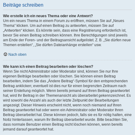
Beiträge schreiben
Wie erstelle ich ein neues Thema oder eine Antwort?
Um ein neues Thema in einem Forum zu eröffnen, müssen Sie auf „Neues
Thema“ klicken. Um auf einen Beitrag zu antworten, müssen Sie auf
„Antworten“ klicken. Es könnte sein, dass eine Registrierung erforderlich ist,
bevor Sie einen Beitrag schreiben können. Ihre Berechtigungen sind jeweils
am Ende der Foren- und der Beitragsansicht aufgelistet. Z. B. „Sie dürfen neue
Themen erstellen“, „Sie dürfen Dateianhänge erstellen“ usw.
Nach oben
Wie kann ich einen Beitrag bearbeiten oder löschen?
Wenn Sie nicht Administrator oder Moderator sind, können Sie nur Ihre
eigenen Beiträge bearbeiten oder löschen. Sie können einen Beitrag
bearbeiten, indem Sie das „Ändere Beitrag“-Symbol für den entsprechenden
Beitrag anklicken; eventuell ist dies nur für einen begrenzten Zeitraum nach
seiner Erstellung möglich. Wenn bereits jemand auf Ihren Beitrag geantwortet
hat, wird Ihr Beitrag in der Themenansicht als überarbeitet gekennzeichnet. Es
wird sowohl die Anzahl als auch der letzte Zeitpunkt der Bearbeitungen
angezeigt. Dieser Hinweis erscheint nicht, wenn noch niemand auf Ihren
Beitrag geantwortet hat oder wenn ein Administrator oder Moderator Ihren
Beitrag überarbeitet hat. Diese können jedoch, falls sie es für nötig halten, eine
Notiz hinterlassen, warum Ihr Beitrag überarbeitet wurde. Bitte beachten Sie,
dass normale Benutzer einen Beitrag nicht löschen können, wenn bereits
jemand darauf geantwortet hat.