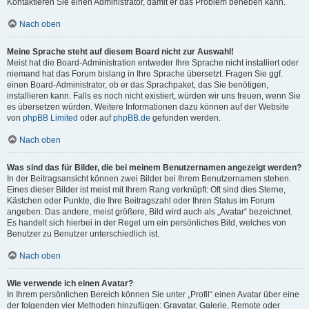
Kontaktieren Sie einen Administrator, damit er das Problem beheben kann.
Nach oben
Meine Sprache steht auf diesem Board nicht zur Auswahl!
Meist hat die Board-Administration entweder Ihre Sprache nicht installiert oder
niemand hat das Forum bislang in Ihre Sprache übersetzt. Fragen Sie ggf.
einen Board-Administrator, ob er das Sprachpaket, das Sie benötigen,
installieren kann. Falls es noch nicht existiert, würden wir uns freuen, wenn Sie
es übersetzen würden. Weitere Informationen dazu können auf der Website
von
phpBB Limited
oder auf
phpBB.de
gefunden werden.
Nach oben
Was sind das für Bilder, die bei meinem Benutzernamen angezeigt werden?
In der Beitragsansicht können zwei Bilder bei Ihrem Benutzernamen stehen.
Eines dieser Bilder ist meist mit Ihrem Rang verknüpft: Oft sind dies Sterne,
Kästchen oder Punkte, die Ihre Beitragszahl oder Ihren Status im Forum
angeben. Das andere, meist größere, Bild wird auch als „Avatar“ bezeichnet.
Es handelt sich hierbei in der Regel um ein persönliches Bild, welches von
Benutzer zu Benutzer unterschiedlich ist.
Nach oben
Wie verwende ich einen Avatar?
In Ihrem persönlichen Bereich können Sie unter „Profil“ einen Avatar über eine
der folgenden vier Methoden hinzufügen: Gravatar, Galerie, Remote oder