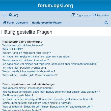
forum.opsi.org
FAQ
Registrieren
Anmelden
S
Foren-Übersicht
Häufig gestellte Fragen
u
Häufig gestellte Fragen
c
h
Registrierung und Anmeldung
Wozu muss ich mich registrieren?
e
Was ist COPPA?
Warum kann ich mich nicht registrieren?
Ich habe mich registriert, kann mich aber nicht anmelden!
Warum kann ich mich nicht anmelden?
Ich habe mich vor einiger Zeit registriert, kann mich aber nicht mehr anmelden?!
Ich habe mein Passwort vergessen!
Warum werde ich automatisch abgemeldet?
Wozu ist die Funktion „Alle Cookies löschen“?
Benutzerpräferenzen und -einstellungen
Wie kann ich meine Einstellungen ändern?
Wie kann ich verhindern, dass mein Benutzername in der Online-Liste auftaucht?
Die Forenuhr geht falsch!
Ich habe die Zeitzone eingestellt, aber die Forenuhr geht immer noch falsch!
Meine Sprache steht auf diesem Board nicht zur Auswahl!
Was sind das für Bilder, die bei meinem Benutzernamen angezeigt werden?
Wie verwende ich einen Avatar?