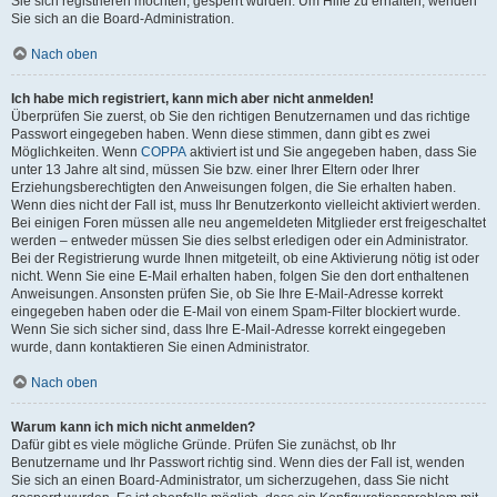
Sie sich registrieren möchten, gesperrt wurden. Um Hilfe zu erhalten, wenden
Sie sich an die Board-Administration.
Nach oben
Ich habe mich registriert, kann mich aber nicht anmelden!
Überprüfen Sie zuerst, ob Sie den richtigen Benutzernamen und das richtige
Passwort eingegeben haben. Wenn diese stimmen, dann gibt es zwei
Möglichkeiten. Wenn
COPPA
aktiviert ist und Sie angegeben haben, dass Sie
unter 13 Jahre alt sind, müssen Sie bzw. einer Ihrer Eltern oder Ihrer
Erziehungsberechtigten den Anweisungen folgen, die Sie erhalten haben.
Wenn dies nicht der Fall ist, muss Ihr Benutzerkonto vielleicht aktiviert werden.
Bei einigen Foren müssen alle neu angemeldeten Mitglieder erst freigeschaltet
werden – entweder müssen Sie dies selbst erledigen oder ein Administrator.
Bei der Registrierung wurde Ihnen mitgeteilt, ob eine Aktivierung nötig ist oder
nicht. Wenn Sie eine E-Mail erhalten haben, folgen Sie den dort enthaltenen
Anweisungen. Ansonsten prüfen Sie, ob Sie Ihre E-Mail-Adresse korrekt
eingegeben haben oder die E-Mail von einem Spam-Filter blockiert wurde.
Wenn Sie sich sicher sind, dass Ihre E-Mail-Adresse korrekt eingegeben
wurde, dann kontaktieren Sie einen Administrator.
Nach oben
Warum kann ich mich nicht anmelden?
Dafür gibt es viele mögliche Gründe. Prüfen Sie zunächst, ob Ihr
Benutzername und Ihr Passwort richtig sind. Wenn dies der Fall ist, wenden
Sie sich an einen Board-Administrator, um sicherzugehen, dass Sie nicht