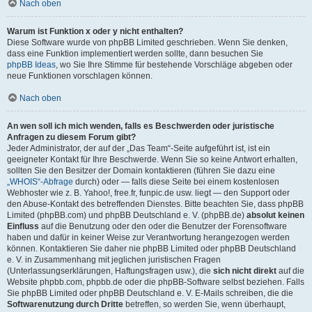
Nach oben
Warum ist Funktion x oder y nicht enthalten?
Diese Software wurde von phpBB Limited geschrieben. Wenn Sie denken,
dass eine Funktion implementiert werden sollte, dann besuchen Sie
phpBB Ideas
, wo Sie Ihre Stimme für bestehende Vorschläge abgeben oder
neue Funktionen vorschlagen können.
Nach oben
An wen soll ich mich wenden, falls es Beschwerden oder juristische
Anfragen zu diesem Forum gibt?
Jeder Administrator, der auf der „Das Team“-Seite aufgeführt ist, ist ein
geeigneter Kontakt für Ihre Beschwerde. Wenn Sie so keine Antwort erhalten,
sollten Sie den Besitzer der Domain kontaktieren (führen Sie dazu eine
„WHOIS“-Abfrage
durch) oder — falls diese Seite bei einem kostenlosen
Webhoster wie z. B. Yahoo!, free.fr, funpic.de usw. liegt — den Support oder
den Abuse-Kontakt des betreffenden Dienstes. Bitte beachten Sie, dass phpBB
Limited (phpBB.com) und phpBB Deutschland e. V. (phpBB.de)
absolut keinen
Einfluss
auf die Benutzung oder den oder die Benutzer der Forensoftware
haben und dafür in keiner Weise zur Verantwortung herangezogen werden
können. Kontaktieren Sie daher nie phpBB Limited oder phpBB Deutschland
e. V. in Zusammenhang mit jeglichen juristischen Fragen
(Unterlassungserklärungen, Haftungsfragen usw.), die
sich nicht direkt
auf die
Website phpbb.com, phpbb.de oder die phpBB-Software selbst beziehen. Falls
Sie phpBB Limited oder phpBB Deutschland e. V. E-Mails schreiben, die die
Softwarenutzung durch Dritte
betreffen, so werden Sie, wenn überhaupt,