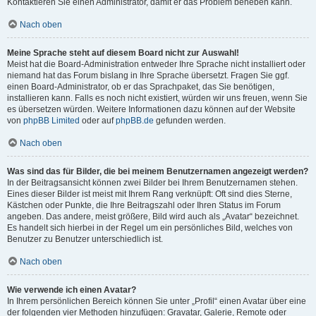
Kontaktieren Sie einen Administrator, damit er das Problem beheben kann.
Nach oben
Meine Sprache steht auf diesem Board nicht zur Auswahl!
Meist hat die Board-Administration entweder Ihre Sprache nicht installiert oder
niemand hat das Forum bislang in Ihre Sprache übersetzt. Fragen Sie ggf.
einen Board-Administrator, ob er das Sprachpaket, das Sie benötigen,
installieren kann. Falls es noch nicht existiert, würden wir uns freuen, wenn Sie
es übersetzen würden. Weitere Informationen dazu können auf der Website
von
phpBB Limited
oder auf
phpBB.de
gefunden werden.
Nach oben
Was sind das für Bilder, die bei meinem Benutzernamen angezeigt werden?
In der Beitragsansicht können zwei Bilder bei Ihrem Benutzernamen stehen.
Eines dieser Bilder ist meist mit Ihrem Rang verknüpft: Oft sind dies Sterne,
Kästchen oder Punkte, die Ihre Beitragszahl oder Ihren Status im Forum
angeben. Das andere, meist größere, Bild wird auch als „Avatar“ bezeichnet.
Es handelt sich hierbei in der Regel um ein persönliches Bild, welches von
Benutzer zu Benutzer unterschiedlich ist.
Nach oben
Wie verwende ich einen Avatar?
In Ihrem persönlichen Bereich können Sie unter „Profil“ einen Avatar über eine
der folgenden vier Methoden hinzufügen: Gravatar, Galerie, Remote oder