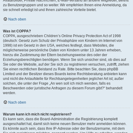
Avatarbilder, Private Nachrichten, E-Mail-Versand an andere Mitglieder, Beitritt
zu Benutzergruppen und so weiter. Wir empfehlen Ihnen eine Anmeldung, da
sie schnell erledigt ist und Ihnen zahlreiche Vorteile bietet.
Nach oben
Was ist COPPA?
COPPA, ausgeschrieben Children’s Online Privacy Protection Act of 1998
(deutsch: Gesetz zum Schutz der Privatsphäre von Kindern im Internet von
1998) ist ein Gesetz in den USA, welches festlegt, dass Websites, die
möglicherweise persönliche Daten von Kindern unter 13 Jahren erheben,
hierzu die Zustimmung der Eltern beziehungsweise des oder der
Erziehungsberechtigten benötigen. Wenn Sie sich unsicher sind, ob dies auf
Sie oder die Website, auf der Sie sich zu registrieren versuchen, zutrifft, ziehen
Sie einen rechtlichen Beistand zu Rate. Bitte beachten Sie, dass phpBB
Limited und der Besitzer dieses Boards keine Rechtsberatung anbieten kann
und nicht die Anlaufstelle für Rechtsangelegenheiten jeglicher Art ist; außer
solchen, die unter der Frage „An wen soll ich mich wenden, falls es
Beschwerden oder juristische Anfragen zu diesem Forum gibt?“ behandelt
werden.
Nach oben
Warum kann ich mich nicht registrieren?
Es kann sein, dass die Board-Administration die Registrierung komplett
ausgeschaltet hat, damit sich keine neuen Benutzer mehr anmelden können.
Es könnte auch sein, dass Ihre IP-Adresse oder der Benutzername, mit dem