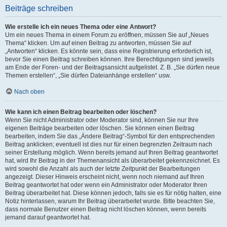
Beiträge schreiben
Wie erstelle ich ein neues Thema oder eine Antwort?
Um ein neues Thema in einem Forum zu eröffnen, müssen Sie auf „Neues
Thema“ klicken. Um auf einen Beitrag zu antworten, müssen Sie auf
„Antworten“ klicken. Es könnte sein, dass eine Registrierung erforderlich ist,
bevor Sie einen Beitrag schreiben können. Ihre Berechtigungen sind jeweils
am Ende der Foren- und der Beitragsansicht aufgelistet. Z. B. „Sie dürfen neue
Themen erstellen“, „Sie dürfen Dateianhänge erstellen“ usw.
Nach oben
Wie kann ich einen Beitrag bearbeiten oder löschen?
Wenn Sie nicht Administrator oder Moderator sind, können Sie nur Ihre
eigenen Beiträge bearbeiten oder löschen. Sie können einen Beitrag
bearbeiten, indem Sie das „Ändere Beitrag“-Symbol für den entsprechenden
Beitrag anklicken; eventuell ist dies nur für einen begrenzten Zeitraum nach
seiner Erstellung möglich. Wenn bereits jemand auf Ihren Beitrag geantwortet
hat, wird Ihr Beitrag in der Themenansicht als überarbeitet gekennzeichnet. Es
wird sowohl die Anzahl als auch der letzte Zeitpunkt der Bearbeitungen
angezeigt. Dieser Hinweis erscheint nicht, wenn noch niemand auf Ihren
Beitrag geantwortet hat oder wenn ein Administrator oder Moderator Ihren
Beitrag überarbeitet hat. Diese können jedoch, falls sie es für nötig halten, eine
Notiz hinterlassen, warum Ihr Beitrag überarbeitet wurde. Bitte beachten Sie,
dass normale Benutzer einen Beitrag nicht löschen können, wenn bereits
jemand darauf geantwortet hat.