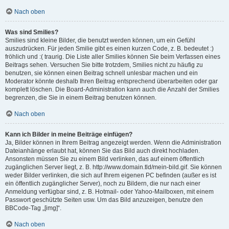
Nach oben
Was sind Smilies?
Smilies sind kleine Bilder, die benutzt werden können, um ein Gefühl
auszudrücken. Für jeden Smilie gibt es einen kurzen Code, z. B. bedeutet :)
fröhlich und :( traurig. Die Liste aller Smilies können Sie beim Verfassen eines
Beitrags sehen. Versuchen Sie bitte trotzdem, Smilies nicht zu häufig zu
benutzen, sie können einen Beitrag schnell unlesbar machen und ein
Moderator könnte deshalb Ihren Beitrag entsprechend überarbeiten oder gar
komplett löschen. Die Board-Administration kann auch die Anzahl der Smilies
begrenzen, die Sie in einem Beitrag benutzen können.
Nach oben
Kann ich Bilder in meine Beiträge einfügen?
Ja, Bilder können in Ihrem Beitrag angezeigt werden. Wenn die Administration
Dateianhänge erlaubt hat, können Sie das Bild auch direkt hochladen.
Ansonsten müssen Sie zu einem Bild verlinken, das auf einem öffentlich
zugänglichen Server liegt, z. B. http://www.domain.tld/mein-bild.gif. Sie können
weder Bilder verlinken, die sich auf Ihrem eigenen PC befinden (außer es ist
ein öffentlich zugänglicher Server), noch zu Bildern, die nur nach einer
Anmeldung verfügbar sind, z. B. Hotmail- oder Yahoo-Mailboxen, mit einem
Passwort geschützte Seiten usw. Um das Bild anzuzeigen, benutze den
BBCode-Tag „[img]“.
Nach oben