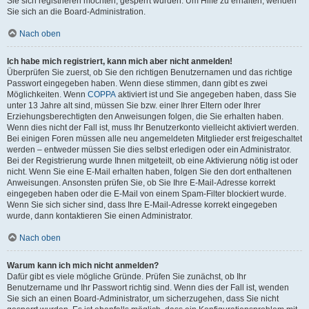
Sie sich registrieren möchten, gesperrt wurden. Um Hilfe zu erhalten, wenden
Sie sich an die Board-Administration.
Nach oben
Ich habe mich registriert, kann mich aber nicht anmelden!
Überprüfen Sie zuerst, ob Sie den richtigen Benutzernamen und das richtige
Passwort eingegeben haben. Wenn diese stimmen, dann gibt es zwei
Möglichkeiten. Wenn
COPPA
aktiviert ist und Sie angegeben haben, dass Sie
unter 13 Jahre alt sind, müssen Sie bzw. einer Ihrer Eltern oder Ihrer
Erziehungsberechtigten den Anweisungen folgen, die Sie erhalten haben.
Wenn dies nicht der Fall ist, muss Ihr Benutzerkonto vielleicht aktiviert werden.
Bei einigen Foren müssen alle neu angemeldeten Mitglieder erst freigeschaltet
werden – entweder müssen Sie dies selbst erledigen oder ein Administrator.
Bei der Registrierung wurde Ihnen mitgeteilt, ob eine Aktivierung nötig ist oder
nicht. Wenn Sie eine E-Mail erhalten haben, folgen Sie den dort enthaltenen
Anweisungen. Ansonsten prüfen Sie, ob Sie Ihre E-Mail-Adresse korrekt
eingegeben haben oder die E-Mail von einem Spam-Filter blockiert wurde.
Wenn Sie sich sicher sind, dass Ihre E-Mail-Adresse korrekt eingegeben
wurde, dann kontaktieren Sie einen Administrator.
Nach oben
Warum kann ich mich nicht anmelden?
Dafür gibt es viele mögliche Gründe. Prüfen Sie zunächst, ob Ihr
Benutzername und Ihr Passwort richtig sind. Wenn dies der Fall ist, wenden
Sie sich an einen Board-Administrator, um sicherzugehen, dass Sie nicht