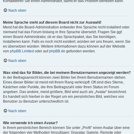
Kontaktieren Sie einen Administrator, damit er das Problem beheben kann.
Nach oben
Meine Sprache steht auf diesem Board nicht zur Auswahl!
Meist hat die Board-Administration entweder Ihre Sprache nicht installiert oder
niemand hat das Forum bislang in Ihre Sprache übersetzt. Fragen Sie ggf.
einen Board-Administrator, ob er das Sprachpaket, das Sie benötigen,
installieren kann. Falls es noch nicht existiert, würden wir uns freuen, wenn Sie
es übersetzen würden. Weitere Informationen dazu können auf der Website
von
phpBB Limited
oder auf
phpBB.de
gefunden werden.
Nach oben
Was sind das für Bilder, die bei meinem Benutzernamen angezeigt werden?
In der Beitragsansicht können zwei Bilder bei Ihrem Benutzernamen stehen.
Eines dieser Bilder ist meist mit Ihrem Rang verknüpft: Oft sind dies Sterne,
Kästchen oder Punkte, die Ihre Beitragszahl oder Ihren Status im Forum
angeben. Das andere, meist größere, Bild wird auch als „Avatar“ bezeichnet.
Es handelt sich hierbei in der Regel um ein persönliches Bild, welches von
Benutzer zu Benutzer unterschiedlich ist.
Nach oben
Wie verwende ich einen Avatar?
In Ihrem persönlichen Bereich können Sie unter „Profil“ einen Avatar über eine
der folgenden vier Methoden hinzufügen: Gravatar, Galerie, Remote oder