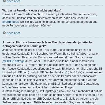
Nach oben
Warum ist Funktion x oder y nicht enthalten?
Diese Software wurde von phpBB Limited geschrieben. Wenn Sie denken,
dass eine Funktion implementiert werden sollte, dann besuchen Sie
phpBB Ideas
, wo Sie Ihre Stimme für bestehende Vorschläge abgeben oder
neue Funktionen vorschlagen können.
Nach oben
An wen soll ich mich wenden, falls es Beschwerden oder juristische
Anfragen zu diesem Forum gibt?
Jeder Administrator, der auf der „Das Team“-Seite aufgeführt ist, ist ein
geeigneter Kontakt für Ihre Beschwerde. Wenn Sie so keine Antwort erhalten,
sollten Sie den Besitzer der Domain kontaktieren (führen Sie dazu eine
„WHOIS“-Abfrage
durch) oder — falls diese Seite bei einem kostenlosen
Webhoster wie z. B. Yahoo!, free.fr, funpic.de usw. liegt — den Support oder
den Abuse-Kontakt des betreffenden Dienstes. Bitte beachten Sie, dass phpBB
Limited (phpBB.com) und phpBB Deutschland e. V. (phpBB.de)
absolut keinen
Einfluss
auf die Benutzung oder den oder die Benutzer der Forensoftware
haben und dafür in keiner Weise zur Verantwortung herangezogen werden
können. Kontaktieren Sie daher nie phpBB Limited oder phpBB Deutschland
e. V. in Zusammenhang mit jeglichen juristischen Fragen
(Unterlassungserklärungen, Haftungsfragen usw.), die
sich nicht direkt
auf die
Website phpbb.com, phpbb.de oder die phpBB-Software selbst beziehen. Falls
Sie phpBB Limited oder phpBB Deutschland e. V. E-Mails schreiben, die die
Softwarenutzung durch Dritte
betreffen, so werden Sie, wenn überhaupt,