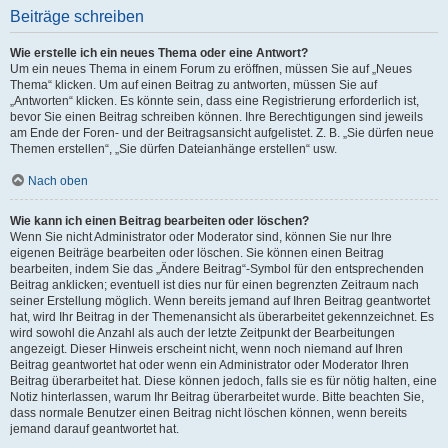
Beiträge schreiben
Wie erstelle ich ein neues Thema oder eine Antwort?
Um ein neues Thema in einem Forum zu eröffnen, müssen Sie auf „Neues
Thema“ klicken. Um auf einen Beitrag zu antworten, müssen Sie auf
„Antworten“ klicken. Es könnte sein, dass eine Registrierung erforderlich ist,
bevor Sie einen Beitrag schreiben können. Ihre Berechtigungen sind jeweils
am Ende der Foren- und der Beitragsansicht aufgelistet. Z. B. „Sie dürfen neue
Themen erstellen“, „Sie dürfen Dateianhänge erstellen“ usw.
Nach oben
Wie kann ich einen Beitrag bearbeiten oder löschen?
Wenn Sie nicht Administrator oder Moderator sind, können Sie nur Ihre
eigenen Beiträge bearbeiten oder löschen. Sie können einen Beitrag
bearbeiten, indem Sie das „Ändere Beitrag“-Symbol für den entsprechenden
Beitrag anklicken; eventuell ist dies nur für einen begrenzten Zeitraum nach
seiner Erstellung möglich. Wenn bereits jemand auf Ihren Beitrag geantwortet
hat, wird Ihr Beitrag in der Themenansicht als überarbeitet gekennzeichnet. Es
wird sowohl die Anzahl als auch der letzte Zeitpunkt der Bearbeitungen
angezeigt. Dieser Hinweis erscheint nicht, wenn noch niemand auf Ihren
Beitrag geantwortet hat oder wenn ein Administrator oder Moderator Ihren
Beitrag überarbeitet hat. Diese können jedoch, falls sie es für nötig halten, eine
Notiz hinterlassen, warum Ihr Beitrag überarbeitet wurde. Bitte beachten Sie,
dass normale Benutzer einen Beitrag nicht löschen können, wenn bereits
jemand darauf geantwortet hat.