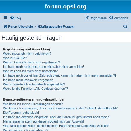
forum.opsi.org
FAQ
Registrieren
Anmelden
S
Foren-Übersicht
Häufig gestellte Fragen
u
Häufig gestellte Fragen
c
h
Registrierung und Anmeldung
Wozu muss ich mich registrieren?
e
Was ist COPPA?
Warum kann ich mich nicht registrieren?
Ich habe mich registriert, kann mich aber nicht anmelden!
Warum kann ich mich nicht anmelden?
Ich habe mich vor einiger Zeit registriert, kann mich aber nicht mehr anmelden?!
Ich habe mein Passwort vergessen!
Warum werde ich automatisch abgemeldet?
Wozu ist die Funktion „Alle Cookies löschen“?
Benutzerpräferenzen und -einstellungen
Wie kann ich meine Einstellungen ändern?
Wie kann ich verhindern, dass mein Benutzername in der Online-Liste auftaucht?
Die Forenuhr geht falsch!
Ich habe die Zeitzone eingestellt, aber die Forenuhr geht immer noch falsch!
Meine Sprache steht auf diesem Board nicht zur Auswahl!
Was sind das für Bilder, die bei meinem Benutzernamen angezeigt werden?
Wie verwende ich einen Avatar?