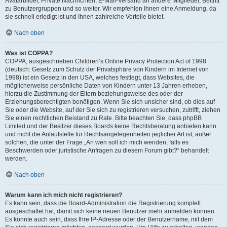
Avatarbilder, Private Nachrichten, E-Mail-Versand an andere Mitglieder, Beitritt
zu Benutzergruppen und so weiter. Wir empfehlen Ihnen eine Anmeldung, da
sie schnell erledigt ist und Ihnen zahlreiche Vorteile bietet.
Nach oben
Was ist COPPA?
COPPA, ausgeschrieben Children’s Online Privacy Protection Act of 1998
(deutsch: Gesetz zum Schutz der Privatsphäre von Kindern im Internet von
1998) ist ein Gesetz in den USA, welches festlegt, dass Websites, die
möglicherweise persönliche Daten von Kindern unter 13 Jahren erheben,
hierzu die Zustimmung der Eltern beziehungsweise des oder der
Erziehungsberechtigten benötigen. Wenn Sie sich unsicher sind, ob dies auf
Sie oder die Website, auf der Sie sich zu registrieren versuchen, zutrifft, ziehen
Sie einen rechtlichen Beistand zu Rate. Bitte beachten Sie, dass phpBB
Limited und der Besitzer dieses Boards keine Rechtsberatung anbieten kann
und nicht die Anlaufstelle für Rechtsangelegenheiten jeglicher Art ist; außer
solchen, die unter der Frage „An wen soll ich mich wenden, falls es
Beschwerden oder juristische Anfragen zu diesem Forum gibt?“ behandelt
werden.
Nach oben
Warum kann ich mich nicht registrieren?
Es kann sein, dass die Board-Administration die Registrierung komplett
ausgeschaltet hat, damit sich keine neuen Benutzer mehr anmelden können.
Es könnte auch sein, dass Ihre IP-Adresse oder der Benutzername, mit dem