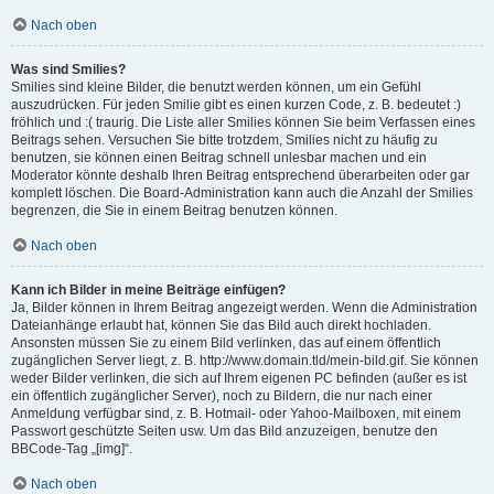
Nach oben
Was sind Smilies?
Smilies sind kleine Bilder, die benutzt werden können, um ein Gefühl
auszudrücken. Für jeden Smilie gibt es einen kurzen Code, z. B. bedeutet :)
fröhlich und :( traurig. Die Liste aller Smilies können Sie beim Verfassen eines
Beitrags sehen. Versuchen Sie bitte trotzdem, Smilies nicht zu häufig zu
benutzen, sie können einen Beitrag schnell unlesbar machen und ein
Moderator könnte deshalb Ihren Beitrag entsprechend überarbeiten oder gar
komplett löschen. Die Board-Administration kann auch die Anzahl der Smilies
begrenzen, die Sie in einem Beitrag benutzen können.
Nach oben
Kann ich Bilder in meine Beiträge einfügen?
Ja, Bilder können in Ihrem Beitrag angezeigt werden. Wenn die Administration
Dateianhänge erlaubt hat, können Sie das Bild auch direkt hochladen.
Ansonsten müssen Sie zu einem Bild verlinken, das auf einem öffentlich
zugänglichen Server liegt, z. B. http://www.domain.tld/mein-bild.gif. Sie können
weder Bilder verlinken, die sich auf Ihrem eigenen PC befinden (außer es ist
ein öffentlich zugänglicher Server), noch zu Bildern, die nur nach einer
Anmeldung verfügbar sind, z. B. Hotmail- oder Yahoo-Mailboxen, mit einem
Passwort geschützte Seiten usw. Um das Bild anzuzeigen, benutze den
BBCode-Tag „[img]“.
Nach oben