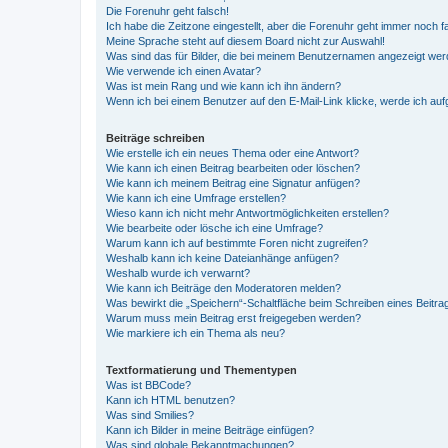
Die Forenuhr geht falsch!
Ich habe die Zeitzone eingestellt, aber die Forenuhr geht immer noch f
Meine Sprache steht auf diesem Board nicht zur Auswahl!
Was sind das für Bilder, die bei meinem Benutzernamen angezeigt we
Wie verwende ich einen Avatar?
Was ist mein Rang und wie kann ich ihn ändern?
Wenn ich bei einem Benutzer auf den E-Mail-Link klicke, werde ich au
Beiträge schreiben
Wie erstelle ich ein neues Thema oder eine Antwort?
Wie kann ich einen Beitrag bearbeiten oder löschen?
Wie kann ich meinem Beitrag eine Signatur anfügen?
Wie kann ich eine Umfrage erstellen?
Wieso kann ich nicht mehr Antwortmöglichkeiten erstellen?
Wie bearbeite oder lösche ich eine Umfrage?
Warum kann ich auf bestimmte Foren nicht zugreifen?
Weshalb kann ich keine Dateianhänge anfügen?
Weshalb wurde ich verwarnt?
Wie kann ich Beiträge den Moderatoren melden?
Was bewirkt die „Speichern“-Schaltfläche beim Schreiben eines Beitra
Warum muss mein Beitrag erst freigegeben werden?
Wie markiere ich ein Thema als neu?
Textformatierung und Thementypen
Was ist BBCode?
Kann ich HTML benutzen?
Was sind Smilies?
Kann ich Bilder in meine Beiträge einfügen?
Was sind globale Bekanntmachungen?