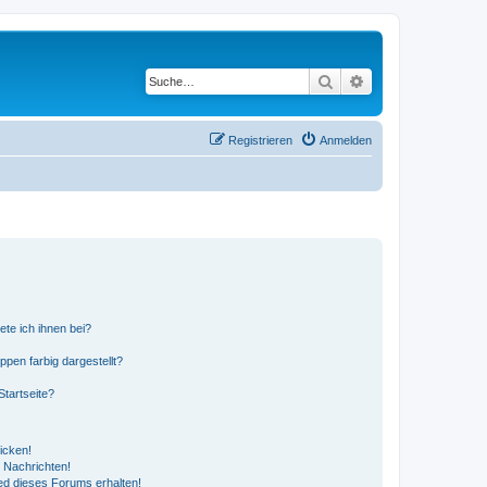
Suche
Erweiterte Suche
Registrieren
Anmelden
ete ich ihnen bei?
en farbig dargestellt?
tartseite?
icken!
 Nachrichten!
ed dieses Forums erhalten!