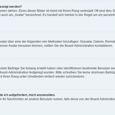
gezeigt werden?
men stehen. Eines dieser Bilder ist meist mit Ihrem Rang verknüpft: Oft sind dies S
auch als „Avatar“ bezeichnet. Es handelt sich hierbei in der Regel um ein persönl
 Avatar über eine der folgenden vier Methoden hinzufügen: Gravatar, Galerie, Rem
inen Avatar benutzen können, sollten Sie die Board-Administration kontaktieren.
iele Beiträge Sie bislang erstellt haben oder identifizieren bestimmte Benutzer
 Board-Administration festgelegt wurden. Bitte schreiben Sie keine sinnlosen Beit
wird Ihren Rang unter Umständen einfach wieder zurücksetzen.
rde ich aufgefordert, mich anzumelden.
ion für Nachrichten an andere Benutzer nutzen, falls diese von der Board-Administ