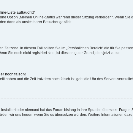
ine-Liste auftaucht?
 eine Option „Meinen Online-Status während dieser Sitzung verbergen“. Wenn Sie d
rden dann als unsichtbarer Besucher gezählt.
n Zeitzone. In diesem Fall sollten Sie im „Persönlichen Bereich“ die für Sie passend
 Sie noch nicht registriert sind, ist dies ein guter Grund, dies jetzt zu tun.
mer noch falsch!
ellt haben und die Zeit trotzdem noch falsch ist, geht die Uhr des Servers vermutlic
 installiert oder niemand hat das Forum bislang in Ihre Sprache übersetzt. Fragen 
t, würden wir uns freuen, wenn Sie es übersetzen würden. Weitere Informationen da