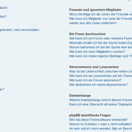
alsch!
Freunde und ignorierte Mitglieder
Wozu benötige ich die Listen der Freunde un
rden?
Wie kann ich Mitglieder zur Liste der Freund
wieder aus den Listen entfernen?
fgefordert, mich anzumelden.
Die Foren durchsuchen
Wie kann ich ein Forum oder mehrere For
Weshalb erhalte ich bei der Suche keine Er
Warum bekomme ich bei der Suche eine lee
Wie kann ich nach Mitgliedern suchen?
Wie kann ich meine eigenen Beiträge und T
Abonnements und Lesezeichen
Was ist der Unterschied zwischen einem L
Wie kann ich ein Lesezeichen auf ein Them
Wie kann ich ein Forum abonnieren?
Wie deaktiviere ich meine Abonnements?
gs?
Dateianhänge
Welche Dateianhänge sind in diesem Forum
Kann ich eine Übersicht all meiner Dateian
phpBB betreffende Fragen
Wer hat diese Forensoftware entwickelt?
Warum ist Funktion x oder y nicht enthalten
An wen soll ich mich wenden, falls es Besc