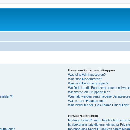
Benutzer-Stufen und Gruppen
Was sind Administratoren?
Was sind Moderatoren?
Was sind Benutzergruppen?
Wo finde ich die Benutzergruppen und wie tr
Wie werde ich Gruppenleiter?
anmelden?!
Weshalb werden verschiedene Benutzergrupp
Was ist eine Hauptgruppe?
Was bedeutet der „Das Team“-Link auf der S
Private Nachrichten
Ich kann keine Privaten Nachrichten versch
Ich bekomme ständig unerwünschte Private
auftaucht?
Ich habe eine Spam-E-Mail von einem Mitgli