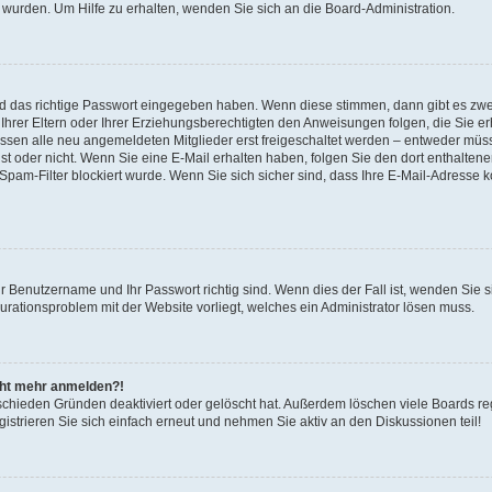
 wurden. Um Hilfe zu erhalten, wenden Sie sich an die Board-Administration.
nd das richtige Passwort eingegeben haben. Wenn diese stimmen, dann gibt es zw
Ihrer Eltern oder Ihrer Erziehungsberechtigten den Anweisungen folgen, die Sie erh
üssen alle neu angemeldeten Mitglieder erst freigeschaltet werden – entweder müsse
 ist oder nicht. Wenn Sie eine E-Mail erhalten haben, folgen Sie den dort enthalte
pam-Filter blockiert wurde. Wenn Sie sich sicher sind, dass Ihre E-Mail-Adresse 
hr Benutzername und Ihr Passwort richtig sind. Wenn dies der Fall ist, wenden Sie
gurationsproblem mit der Website vorliegt, welches ein Administrator lösen muss.
icht mehr anmelden?!
schieden Gründen deaktiviert oder gelöscht hat. Außerdem löschen viele Boards reg
strieren Sie sich einfach erneut und nehmen Sie aktiv an den Diskussionen teil!