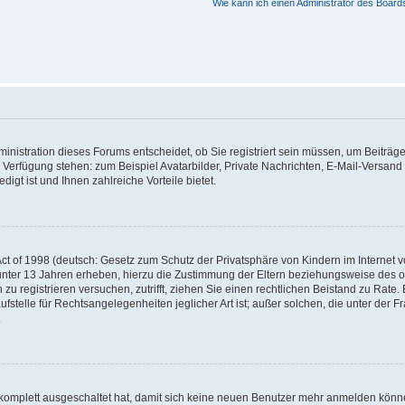
Wie kann ich einen Administrator des Board
nistration dieses Forums entscheidet, ob Sie registriert sein müssen, um Beiträge z
ur Verfügung stehen: zum Beispiel Avatarbilder, Private Nachrichten, E-Mail-Versand
igt ist und Ihnen zahlreiche Vorteile bietet.
t of 1998 (deutsch: Gesetz zum Schutz der Privatsphäre von Kindern im Internet vo
unter 13 Jahren erheben, hierzu die Zustimmung der Eltern beziehungsweise des o
h zu registrieren versuchen, zutrifft, ziehen Sie einen rechtlichen Beistand zu Rat
stelle für Rechtsangelegenheiten jeglicher Art ist; außer solchen, die unter der 
.
 komplett ausgeschaltet hat, damit sich keine neuen Benutzer mehr anmelden könne