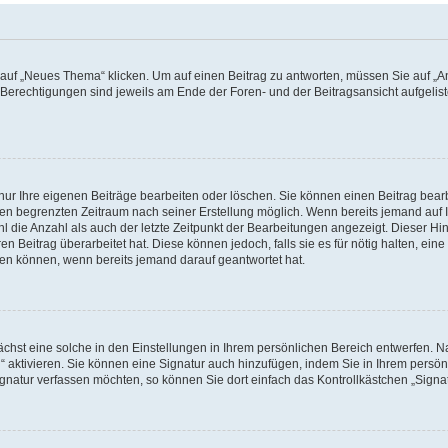
f „Neues Thema“ klicken. Um auf einen Beitrag zu antworten, müssen Sie auf „Ant
e Berechtigungen sind jeweils am Ende der Foren- und der Beitragsansicht aufgeliste
nur Ihre eigenen Beiträge bearbeiten oder löschen. Sie können einen Beitrag bear
nen begrenzten Zeitraum nach seiner Erstellung möglich. Wenn bereits jemand auf Ih
 die Anzahl als auch der letzte Zeitpunkt der Bearbeitungen angezeigt. Dieser Hi
 Beitrag überarbeitet hat. Diese können jedoch, falls sie es für nötig halten, eine 
hen können, wenn bereits jemand darauf geantwortet hat.
hst eine solche in den Einstellungen in Ihrem persönlichen Bereich entwerfen. Na
 aktivieren. Sie können eine Signatur auch hinzufügen, indem Sie in Ihrem persö
gnatur verfassen möchten, so können Sie dort einfach das Kontrollkästchen „Signa