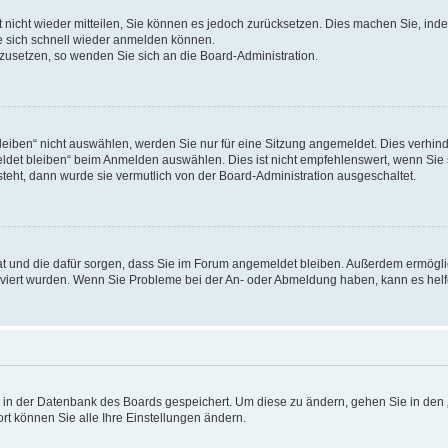
rt nicht wieder mitteilen, Sie können es jedoch zurücksetzen. Dies machen Sie, in
e sich schnell wieder anmelden können.
ckzusetzen, so wenden Sie sich an die Board-Administration.
ben“ nicht auswählen, werden Sie nur für eine Sitzung angemeldet. Dies verhinde
et bleiben“ beim Anmelden auswählen. Dies ist nicht empfehlenswert, wenn Sie s
steht, dann wurde sie vermutlich von der Board-Administration ausgeschaltet.
 hat und die dafür sorgen, dass Sie im Forum angemeldet bleiben. Außerdem ermögl
ktiviert wurden. Wenn Sie Probleme bei der An- oder Abmeldung haben, kann es hel
en in der Datenbank des Boards gespeichert. Um diese zu ändern, gehen Sie in den 
rt können Sie alle Ihre Einstellungen ändern.