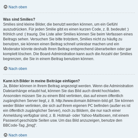
Nach oben
Was sind Smilies?
Smilies sind kleine Bilder, die benutzt werden können, um ein Gefühl
auszudrücken. Für jeden Smilie gibt es einen kurzen Code, z. B. bedeutet :)
fröhlich und :( traurig. Die Liste aller Smilies können Sie beim Verfassen eines
Beitrags sehen. Versuchen Sie bitte trotzdem, Smilies nicht zu häufig zu
benutzen, sie können einen Beitrag schnell unlesbar machen und ein
Moderator könnte deshalb Ihren Beitrag entsprechend überarbeiten oder gar
komplett löschen. Die Board-Administration kann auch die Anzahl der Smilies
begrenzen, die Sie in einem Beitrag benutzen können.
Nach oben
Kann ich Bilder in meine Beiträge einfügen?
Ja, Bilder können in Ihrem Beitrag angezeigt werden. Wenn die Administration
Dateianhänge erlaubt hat, können Sie das Bild auch direkt hochladen.
Ansonsten müssen Sie zu einem Bild verlinken, das auf einem öffentlich
zugänglichen Server liegt, z. B. http://www.domain.tld/mein-bild.gif. Sie können
weder Bilder verlinken, die sich auf Ihrem eigenen PC befinden (außer es ist
ein öffentlich zugänglicher Server), noch zu Bildern, die nur nach einer
Anmeldung verfügbar sind, z. B. Hotmail- oder Yahoo-Mailboxen, mit einem
Passwort geschützte Seiten usw. Um das Bild anzuzeigen, benutze den
BBCode-Tag „[img]“.
Nach oben