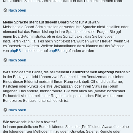
Kontaktieren Sie einen Administrator, damit er das Problem beheben kann.
Nach oben
Meine Sprache steht auf diesem Board nicht zur Auswahl!
Meist hat die Board-Administration entweder Ihre Sprache nicht installiert oder
niemand hat das Forum bislang in Ihre Sprache übersetzt. Fragen Sie ggf.
einen Board-Administrator, ob er das Sprachpaket, das Sie benötigen,
installieren kann. Falls es noch nicht existiert, würden wir uns freuen, wenn Sie
es übersetzen würden. Weitere Informationen dazu können auf der Website
von
phpBB Limited
oder auf
phpBB.de
gefunden werden.
Nach oben
Was sind das für Bilder, die bei meinem Benutzernamen angezeigt werden?
In der Beitragsansicht können zwei Bilder bei Ihrem Benutzernamen stehen.
Eines dieser Bilder ist meist mit Ihrem Rang verknüpft: Oft sind dies Sterne,
Kästchen oder Punkte, die Ihre Beitragszahl oder Ihren Status im Forum
angeben. Das andere, meist größere, Bild wird auch als „Avatar“ bezeichnet.
Es handelt sich hierbei in der Regel um ein persönliches Bild, welches von
Benutzer zu Benutzer unterschiedlich ist.
Nach oben
Wie verwende ich einen Avatar?
In Ihrem persönlichen Bereich können Sie unter „Profil“ einen Avatar über eine
der folgenden vier Methoden hinzufügen: Gravatar, Galerie, Remote oder