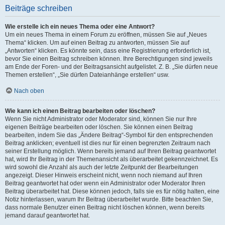
Beiträge schreiben
Wie erstelle ich ein neues Thema oder eine Antwort?
Um ein neues Thema in einem Forum zu eröffnen, müssen Sie auf „Neues
Thema“ klicken. Um auf einen Beitrag zu antworten, müssen Sie auf
„Antworten“ klicken. Es könnte sein, dass eine Registrierung erforderlich ist,
bevor Sie einen Beitrag schreiben können. Ihre Berechtigungen sind jeweils
am Ende der Foren- und der Beitragsansicht aufgelistet. Z. B. „Sie dürfen neue
Themen erstellen“, „Sie dürfen Dateianhänge erstellen“ usw.
Nach oben
Wie kann ich einen Beitrag bearbeiten oder löschen?
Wenn Sie nicht Administrator oder Moderator sind, können Sie nur Ihre
eigenen Beiträge bearbeiten oder löschen. Sie können einen Beitrag
bearbeiten, indem Sie das „Ändere Beitrag“-Symbol für den entsprechenden
Beitrag anklicken; eventuell ist dies nur für einen begrenzten Zeitraum nach
seiner Erstellung möglich. Wenn bereits jemand auf Ihren Beitrag geantwortet
hat, wird Ihr Beitrag in der Themenansicht als überarbeitet gekennzeichnet. Es
wird sowohl die Anzahl als auch der letzte Zeitpunkt der Bearbeitungen
angezeigt. Dieser Hinweis erscheint nicht, wenn noch niemand auf Ihren
Beitrag geantwortet hat oder wenn ein Administrator oder Moderator Ihren
Beitrag überarbeitet hat. Diese können jedoch, falls sie es für nötig halten, eine
Notiz hinterlassen, warum Ihr Beitrag überarbeitet wurde. Bitte beachten Sie,
dass normale Benutzer einen Beitrag nicht löschen können, wenn bereits
jemand darauf geantwortet hat.