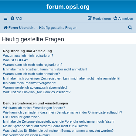
forum.opsi.org
FAQ
Registrieren
Anmelden
S
Foren-Übersicht
Häufig gestellte Fragen
u
Häufig gestellte Fragen
c
h
Registrierung und Anmeldung
Wozu muss ich mich registrieren?
e
Was ist COPPA?
Warum kann ich mich nicht registrieren?
Ich habe mich registriert, kann mich aber nicht anmelden!
Warum kann ich mich nicht anmelden?
Ich habe mich vor einiger Zeit registriert, kann mich aber nicht mehr anmelden?!
Ich habe mein Passwort vergessen!
Warum werde ich automatisch abgemeldet?
Wozu ist die Funktion „Alle Cookies löschen“?
Benutzerpräferenzen und -einstellungen
Wie kann ich meine Einstellungen ändern?
Wie kann ich verhindern, dass mein Benutzername in der Online-Liste auftaucht?
Die Forenuhr geht falsch!
Ich habe die Zeitzone eingestellt, aber die Forenuhr geht immer noch falsch!
Meine Sprache steht auf diesem Board nicht zur Auswahl!
Was sind das für Bilder, die bei meinem Benutzernamen angezeigt werden?
Wie verwende ich einen Avatar?