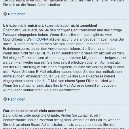
Sie sich registrieren möchten, gesperrt wurden. Um Hilfe zu erhalten, wenden
Sie sich an die Board-Administration.
Nach oben
Ich habe mich registriert, kann mich aber nicht anmelden!
Überprüfen Sie zuerst, ob Sie den richtigen Benutzernamen und das richtige
Passwort eingegeben haben. Wenn diese stimmen, dann gibt es zwei
Möglichkeiten. Wenn
COPPA
aktiviert ist und Sie angegeben haben, dass Sie
unter 13 Jahre alt sind, müssen Sie bzw. einer Ihrer Eltern oder Ihrer
Erziehungsberechtigten den Anweisungen folgen, die Sie erhalten haben.
Wenn dies nicht der Fall ist, muss Ihr Benutzerkonto vielleicht aktiviert werden.
Bei einigen Foren müssen alle neu angemeldeten Mitglieder erst freigeschaltet
werden – entweder müssen Sie dies selbst erledigen oder ein Administrator.
Bei der Registrierung wurde Ihnen mitgeteilt, ob eine Aktivierung nötig ist oder
nicht. Wenn Sie eine E-Mail erhalten haben, folgen Sie den dort enthaltenen
Anweisungen. Ansonsten prüfen Sie, ob Sie Ihre E-Mail-Adresse korrekt
eingegeben haben oder die E-Mail von einem Spam-Filter blockiert wurde.
Wenn Sie sich sicher sind, dass Ihre E-Mail-Adresse korrekt eingegeben
wurde, dann kontaktieren Sie einen Administrator.
Nach oben
Warum kann ich mich nicht anmelden?
Dafür gibt es viele mögliche Gründe. Prüfen Sie zunächst, ob Ihr
Benutzername und Ihr Passwort richtig sind. Wenn dies der Fall ist, wenden
Sie sich an einen Board-Administrator, um sicherzugehen, dass Sie nicht