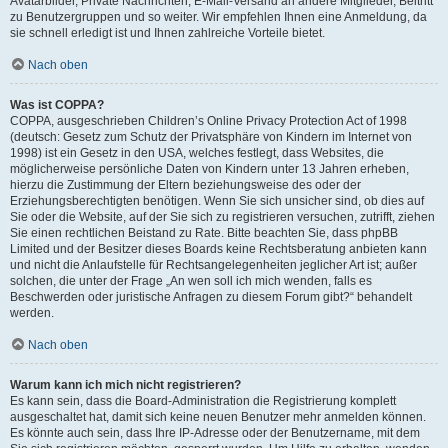
Avatarbilder, Private Nachrichten, E-Mail-Versand an andere Mitglieder, Beitritt
zu Benutzergruppen und so weiter. Wir empfehlen Ihnen eine Anmeldung, da
sie schnell erledigt ist und Ihnen zahlreiche Vorteile bietet.
Nach oben
Was ist COPPA?
COPPA, ausgeschrieben Children’s Online Privacy Protection Act of 1998
(deutsch: Gesetz zum Schutz der Privatsphäre von Kindern im Internet von
1998) ist ein Gesetz in den USA, welches festlegt, dass Websites, die
möglicherweise persönliche Daten von Kindern unter 13 Jahren erheben,
hierzu die Zustimmung der Eltern beziehungsweise des oder der
Erziehungsberechtigten benötigen. Wenn Sie sich unsicher sind, ob dies auf
Sie oder die Website, auf der Sie sich zu registrieren versuchen, zutrifft, ziehen
Sie einen rechtlichen Beistand zu Rate. Bitte beachten Sie, dass phpBB
Limited und der Besitzer dieses Boards keine Rechtsberatung anbieten kann
und nicht die Anlaufstelle für Rechtsangelegenheiten jeglicher Art ist; außer
solchen, die unter der Frage „An wen soll ich mich wenden, falls es
Beschwerden oder juristische Anfragen zu diesem Forum gibt?“ behandelt
werden.
Nach oben
Warum kann ich mich nicht registrieren?
Es kann sein, dass die Board-Administration die Registrierung komplett
ausgeschaltet hat, damit sich keine neuen Benutzer mehr anmelden können.
Es könnte auch sein, dass Ihre IP-Adresse oder der Benutzername, mit dem