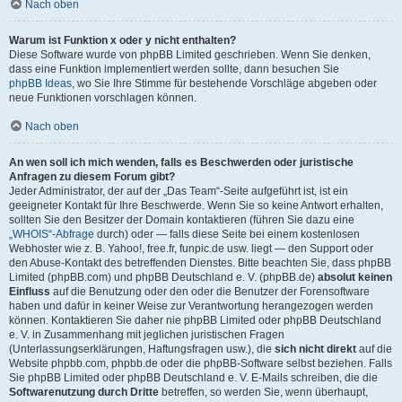
Nach oben
Warum ist Funktion x oder y nicht enthalten?
Diese Software wurde von phpBB Limited geschrieben. Wenn Sie denken,
dass eine Funktion implementiert werden sollte, dann besuchen Sie
phpBB Ideas
, wo Sie Ihre Stimme für bestehende Vorschläge abgeben oder
neue Funktionen vorschlagen können.
Nach oben
An wen soll ich mich wenden, falls es Beschwerden oder juristische
Anfragen zu diesem Forum gibt?
Jeder Administrator, der auf der „Das Team“-Seite aufgeführt ist, ist ein
geeigneter Kontakt für Ihre Beschwerde. Wenn Sie so keine Antwort erhalten,
sollten Sie den Besitzer der Domain kontaktieren (führen Sie dazu eine
„WHOIS“-Abfrage
durch) oder — falls diese Seite bei einem kostenlosen
Webhoster wie z. B. Yahoo!, free.fr, funpic.de usw. liegt — den Support oder
den Abuse-Kontakt des betreffenden Dienstes. Bitte beachten Sie, dass phpBB
Limited (phpBB.com) und phpBB Deutschland e. V. (phpBB.de)
absolut keinen
Einfluss
auf die Benutzung oder den oder die Benutzer der Forensoftware
haben und dafür in keiner Weise zur Verantwortung herangezogen werden
können. Kontaktieren Sie daher nie phpBB Limited oder phpBB Deutschland
e. V. in Zusammenhang mit jeglichen juristischen Fragen
(Unterlassungserklärungen, Haftungsfragen usw.), die
sich nicht direkt
auf die
Website phpbb.com, phpbb.de oder die phpBB-Software selbst beziehen. Falls
Sie phpBB Limited oder phpBB Deutschland e. V. E-Mails schreiben, die die
Softwarenutzung durch Dritte
betreffen, so werden Sie, wenn überhaupt,