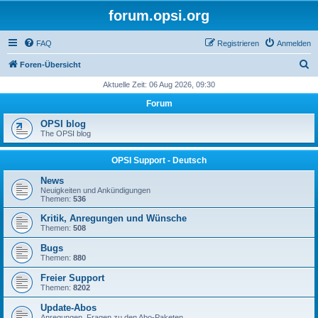
forum.opsi.org
FAQ
Registrieren
Anmelden
S
Foren-Übersicht
u
Aktuelle Zeit: 06 Aug 2026, 09:30
c
Forum
h
OPSI blog
e
The OPSI blog
OPSI Support - Deutsch
News
Neuigkeiten und Ankündigungen
Themen:
536
Kritik, Anregungen und Wünsche
Themen:
508
Bugs
Themen:
880
Freier Support
Themen:
8202
Update-Abos
Anregungen, Fragen zu den Abo-Paketen